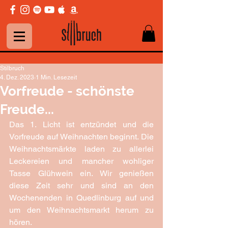
Stilbruch
4. Dez. 2023
1 Min. Lesezeit
Vorfreude - schönste
Freude...
Das 1. Licht ist entzündet und die 
Vorfreude auf Weihnachten beginnt. Die 
Weihnachtsmärkte laden zu allerlei 
Leckereien und mancher wohliger 
Tasse Glühwein ein. Wir genießen 
diese Zeit sehr und sind an den 
Wochenenden in Quedlinburg auf und 
um den Weihnachtsmarkt herum zu 
hören.