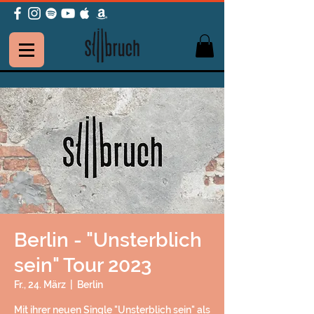
Berlin - "Unsterblich
sein" Tour 2023
Fr., 24. März
  |  
Berlin
Mit ihrer neuen Single "Unsterblich sein" als