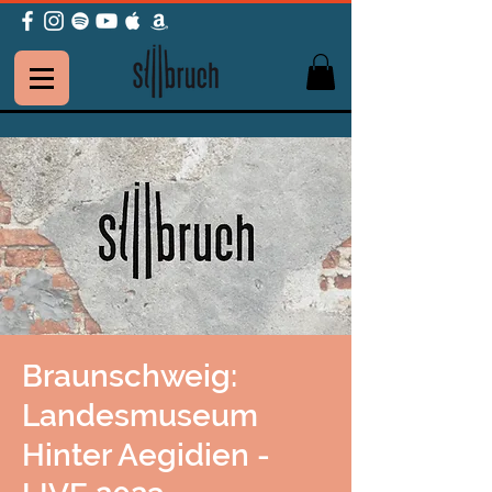
Braunschweig:
Landesmuseum
Hinter Aegidien -