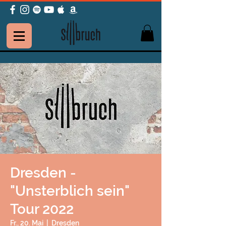
Dresden -
"Unsterblich sein"
Tour 2022
Fr., 20. Mai
  |  
Dresden