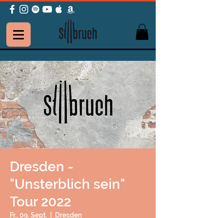
Dresden -
"Unsterblich sein"
Tour 2022
Fr., 09. Sept.
  |  
Dresden