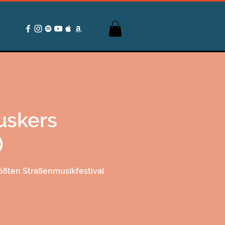
uskers
)
rößten Straßenmusikfestival