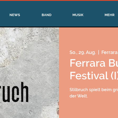
NEWS
BAND
MUSIK
MEHR
So., 29. Aug.
  |  
Ferrara
Ferrara B
Festival (I
Stilbruch spielt beim g
der Welt.