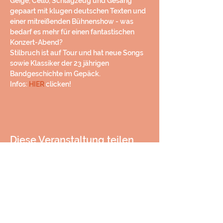
Geige, Cello, Schlagzeug und Gesang 
gepaart mit klugen deutschen Texten und 
einer mitreißenden Bühnenshow - was 
bedarf es mehr für einen fantastischen 
Konzert-Abend?
Stilbruch ist auf Tour und hat neue Songs 
sowie Klassiker der 23 jährigen 
Bandgeschichte im Gepäck.
Infos: 
HIER
 clicken!
Diese Veranstaltung teilen