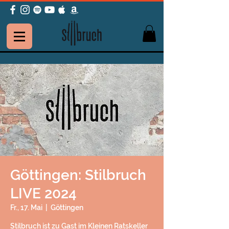
Göttingen: Stilbruch
LIVE 2024
Fr., 17. Mai
  |  
Göttingen
Stilbruch ist zu Gast im Kleinen Ratskeller