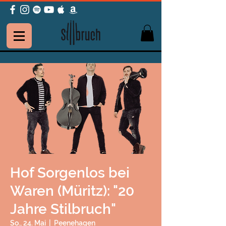
Hof Sorgenlos bei
Waren (Müritz): "20
Jahre Stilbruch"
So., 24. Mai
  |  
Peenehagen