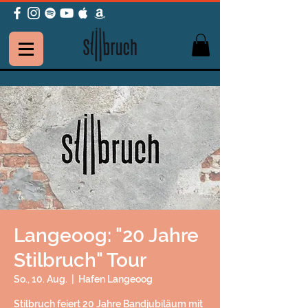
Langeoog: "20 Jahre
Stilbruch" Tour
So., 10. Aug.
  |  
Hafen Langeoog
Stilbruch feiert 20 Jahre Bandjubiläum mit