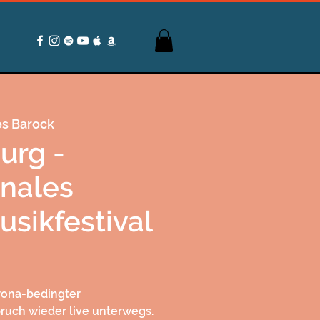
s Barock
urg -
onales
sikfestival
ona-bedingter
bruch wieder live unterwegs.