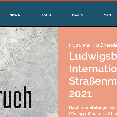
NEWS
BAND
MUSIK
MEHR
Fr., 21. Mai
  |  
Blühende
Ludwigsb
Internati
Straßenmu
2021
Nach monatelanger Cor
(Zwangs-)Pause ist Stil