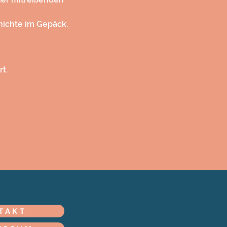
hichte im Gepäck.
t.
TAKT