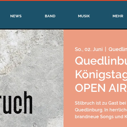
NEWS
BAND
MUSIK
MEHR
So., 02. Juni
  |  
Quedli
Quedlinb
Königsta
OPEN AIR
Stilbruch ist zu Gast be
Quedlinburg. In herrlic
brandneue Songs und Kl