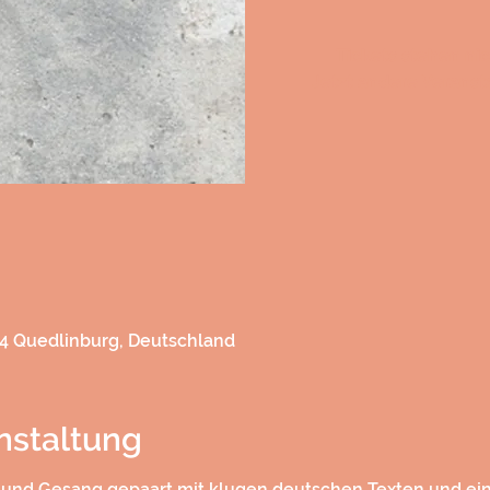
Tickets stehen ni
Jetzt andere Verans
84 Quedlinburg, Deutschland
nstaltung
 und Gesang gepaart mit klugen deutschen Texten und ein