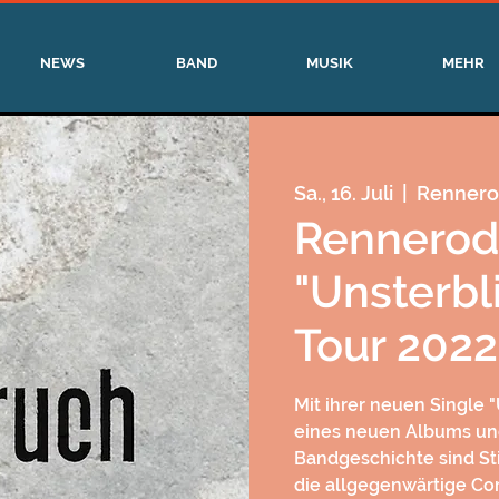
NEWS
BAND
MUSIK
MEHR
Sa., 16. Juli
  |  
Renner
Rennerod
"Unsterbl
Tour 2022
Mit ihrer neuen Single "
eines neuen Albums und
Bandgeschichte sind Sti
die allgegenwärtige Co