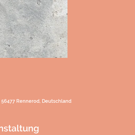
h
h
, 56477 Rennerod, Deutschland
nstaltung