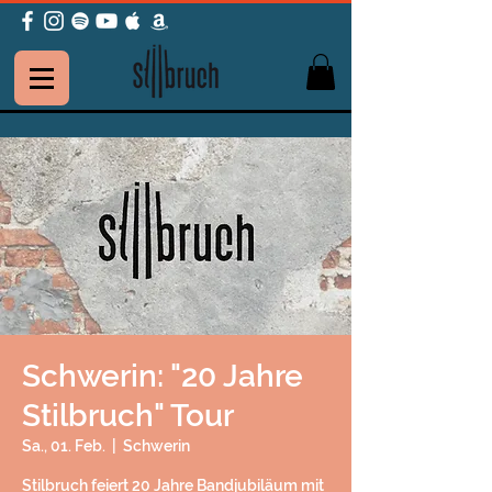
Schwerin: "20 Jahre
Stilbruch" Tour
Sa., 01. Feb.
  |  
Schwerin
Stilbruch feiert 20 Jahre Bandjubiläum mit