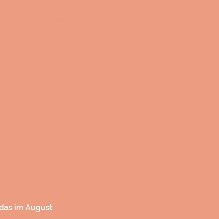
cht zum Verkauf
taltungen ansehen
 das im August 