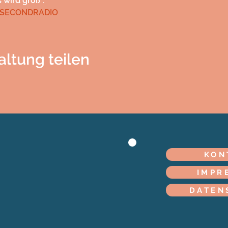
wird groß".
SECONDRADIO
altung teilen
KON
IMPR
DATEN