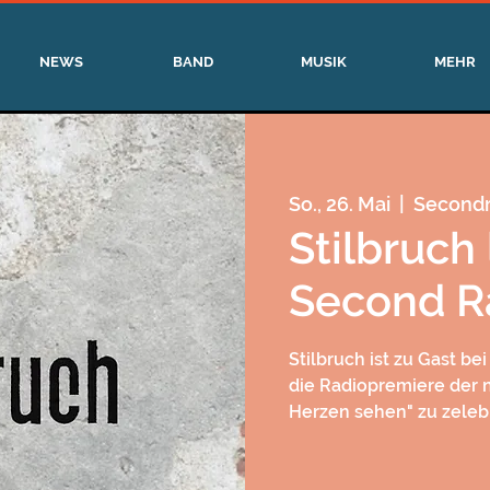
NEWS
BAND
MUSIK
MEHR
So., 26. Mai
  |  
Secondr
Stilbruch
Second R
Stilbruch ist zu Gast b
die Radiopremiere der 
Herzen sehen" zu zelebr