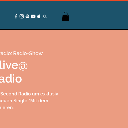
adio: Radio-Show
 live@
adio
ei Second Radio um exklusiv
neuen Single "Mit dem
ieren.