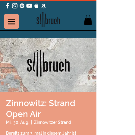
Zinnowitz: Strand
Open Air
Mi., 30. Aug.
  |  
Zinnowitzer Strand
Bereits zum 3. mal in diesem Jahr ist