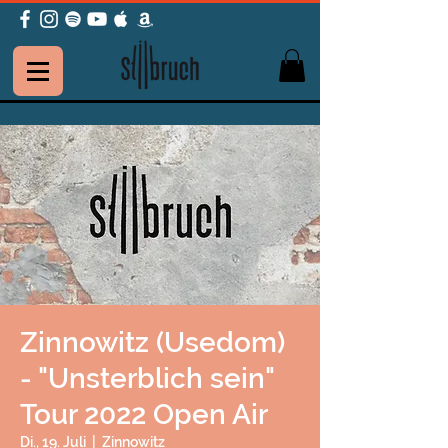
Zinnowitz (Usedom)
- "Unsterblich sein"
Tour 2022 Open Air
Di., 19. Juli
  |  
Zinnowitz