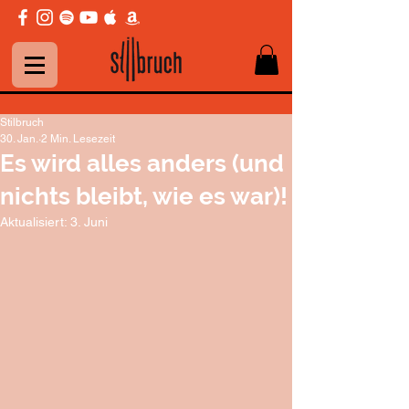
Stilbruch
30. Jan.
2 Min. Lesezeit
Es wird alles anders (und
nichts bleibt, wie es war)!
Aktualisiert:
3. Juni