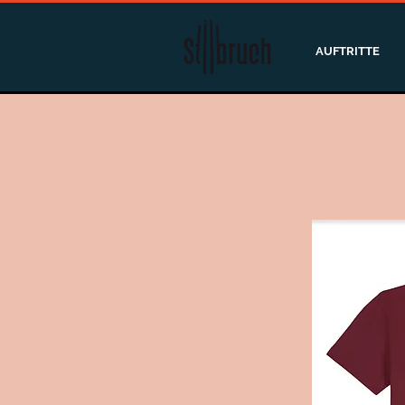
AUFTRITTE