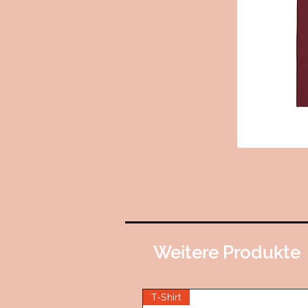
Weitere Produkte
T-Shirt