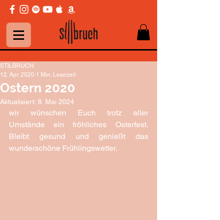
STILBRUCH
12. Apr. 2020
1 Min. Lesezeit
Ostern 2020
Aktualisiert:
8. Mai 2024
wir wünschen Euch trotz aller 
Umstände ein fröhliches Osterfest. 
Bleibt gesund und genießt das 
wunderschöne Frühlingswetter. 