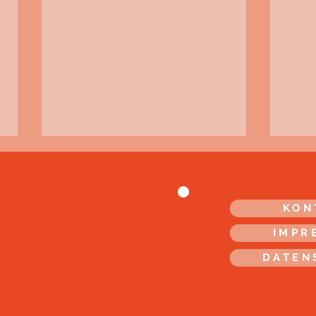
KON
IMPR
Der neue Sound!
DATEN
Es w
nich