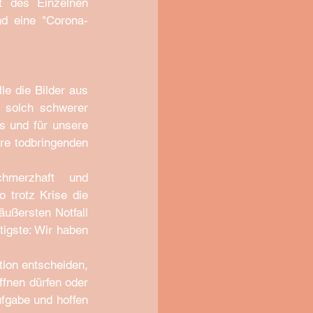
t des Einzelnen 
nd eine "Corona-
e die Bilder aus 
 solch schwerer 
s und für unsere 
re todbringenden 
hmerzhaft und 
trotz Krise die 
ußersten Notfall 
auch Grundsicherung ein (Über-)Leben ermöglichen. Die Gesundheit ist das Wichtigste: Wir haben 
ion entscheiden, 
fnen dürfen oder 
fgabe und hoffen 