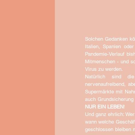
Solchen Gedanken könn
Italien, Spanien od
Pandemie-Verlauf bish
Mitmenschen - und sol
Virus zu werden. 
Natürlich sind di
nervenaufreibend, ab
Supermärkte mit Nahru
NUR EIN LEBEN
!
Und ganz ehrlich: Wer
wann welche Geschäfte
geschlossen bleiben m