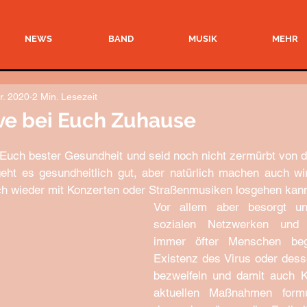
NEWS
BAND
MUSIK
MEHR
r. 2020
2 Min. Lesezeit
ive bei Euch Zuhause
ut Euch bester Gesundheit und seid noch nicht zermürbt von 
ht es gesundheitlich gut, aber natürlich machen auch wi
ch wieder mit Konzerten oder Straßenmusiken losgehen kann
Vor allem aber besorgt un
sozialen Netzwerken und 
immer öfter Menschen beg
Existenz des Virus oder desse
bezweifeln und damit auch Kr
aktuellen Maßnahmen formul