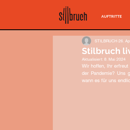
AUFTRITTE
STILBRUCH
26. Ap
Stilbruch l
Aktualisiert:
8. Mai 2024
Wir hoffen, Ihr erfre
der Pandemie? Uns ge
wann es für uns endli