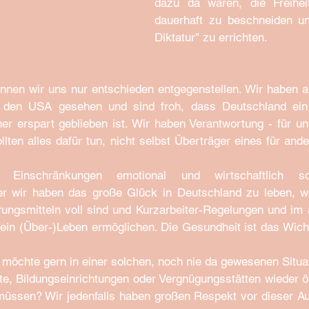
dazu da wären, die Freihei
dauerhaft zu beschneiden u
Diktatur" zu errichten.
en wir uns nur entschieden entgegenstellen. Wir haben all
er den USA gesehen und sind froh, dass Deutschland ein
er erspart geblieben ist. Wir haben Verantwortung - für un
lten alles dafür tun, nicht selbst Überträger eines für ande
e Einschränkungen emotional und wirtschaftlich sc
er wir haben das große Glück in Deutschland zu leben, wo 
ngsmitteln voll sind und Kurzarbeiter-Regelungen und im ä
 möchte gern in einer solchen, noch nie da gewesenen Situat
, Bildungseinrichtungen oder Vergnügungsstätten wieder öf
üssen? Wir jedenfalls haben großen Respekt vor dieser Au