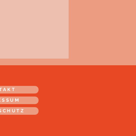
TAKT
ESSUM
SCHUTZ
ird alles anders (und
ts bleibt, wie es war)!