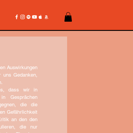
den Auswirkungen 
r uns Gedanken, 
. 
s, dass wir in 
in Gesprächen 
egnen, die die 
n Gefährlichkeit 
itik an den den 
ieren, die nur 